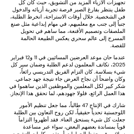
تجهيزات الأزياء المزيد من التشويق، حيث كان كل
طفل ينتظر بفارغ الصبر فرصة تجربة أزيائه والدخول
في الشخصية. خلال أوقات الاستراحة، انخرط الطلبة،
جنباً إلى جنب مع معلميهم، في مهام إبداعية مثل صنع
الملصقات وتصميم الأقنعة، مما ساهم في تحويل
المسرح إلى عالم سحري يعكس الطبيعة الحالمة
للقصة.
عندما حان موعد العرضين المسائيين في 11 و12 فبراير
2025، تكاتف المعلمون لدعم الطلبة وضمان سير كل
شيء بسلاسة. كان التزام الفريق التدريسي رائعاً،
وكان واضحاً أن نجاح العرض جاء نتيجة جهد جماعي.
شكر كبير لكل المعلمين والموظفين الذين ساهموا في
هذا العمل الرائع، فلولا جهودهم، لما تحقق هذا الإنجاز.
شارك في الإنتاج 47 طالباً، مما جعل تنظيم الأمور
اللوجستية تحدياً حقيقياً، لكن روح التعاون بين الطلبة
جعلت كل شيء يستحق العناء. فقد أظهروا التزاماً
قوياً بمساندة بعضهم البعض، سواء عبر مساعدة