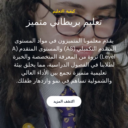
كيفية التعليم
تعليم بريطاني متميز
يقدم معلمونا المتميزون في مواد المستوى
المتقدم التكميلي (AS) والمستوى المتقدم (A
Level) ثروة من المعرفة المتخصصة والخبرة
لطلابنا في الفصول الدراسية، مما يخلق بيئة
تعليمية متميزة تجمع بين الأداء العالي
والشمولية تساهم في نمو وازدهار طفلك.
اكتشف المزيد