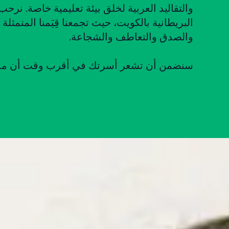
والتقاليد العربية لخلق بيئة تعليمية خاصة. نرح
البريطانية بالكويت، حيث تجمعنا قِيَمنا المتمثلة
والصدق والتعاطف والشجاعة.
سنضمن أن تشعر أسرتك في أقرب وقت أن مدرست