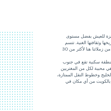
متميزة للعيش بفضل مستوى
خها وثقافتها الغنية. تتسم
الكويت بالسلام والثراء والود، وقد عاش العديد من زملائنا هنا لأكثر من 30
نطقة سكنية تقع في جنوب
هي محببة لكل من المغتربين
خليج وخطوط النقل الممتازة،
 بالكويت من أي مكان في