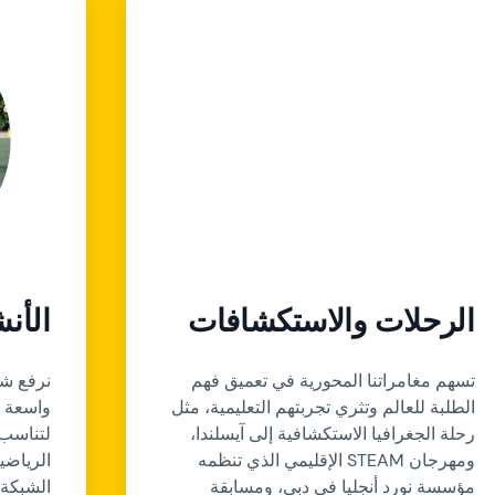
الرحلات والاستكشافات
الأن
تسهم مغامراتنا المحورية في تعميق فهم
نرفع شع
الطلبة للعالم وتثري تجربتهم التعليمية، مثل
واسعة م
رحلة الجغرافيا الاستكشافية إلى آيسلندا،
لتناسب ج
ومهرجان STEAM الإقليمي الذي تنظمه
الرياضي
مؤسسة نورد أنجليا في دبي، ومسابقة
الشبكة،